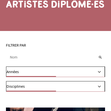
ARTISTES DIPLÔMÉ·ES
FILTRER PAR
Nom
Recher
Années
Ouvrir les options
Années
Disciplines
Ouvrir les options
Disciplines