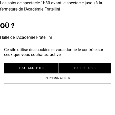
Les soirs de spectacle 1h30 avant le spectacle jusqu'à la
fermeture de l'Académie Fratellini
OÙ ?
Halle de l’Académie Fratellini
Ce site utilise des cookies et vous donne le contrôle sur
TARIFS
ceux que vous souhaitez activer
TOUT ACCEPTER
TOUT REFUSER
BOISSONS FRAÎCHES
PERSONNALISER
Bières 33cL "Brasserie du Grand Paris"
5€
Verre de vin (blanc ou rouge) bio
3€
Soda "UMA" bio
4€
Kombucha pomelo gingembre bio
4€
Thé vert glacé citron basilique
4€