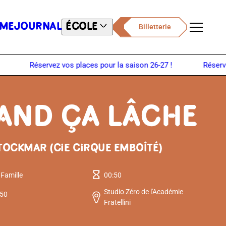
ME
JOURNAL
ÉCOLE
Billetterie
Menu
AND ÇA LÂCHE
TOCKMAR (CIE CIRQUE EMBOÎTÉ)
 Famille
00:50
Studio Zéro de l'Académie
:50
Fratellini