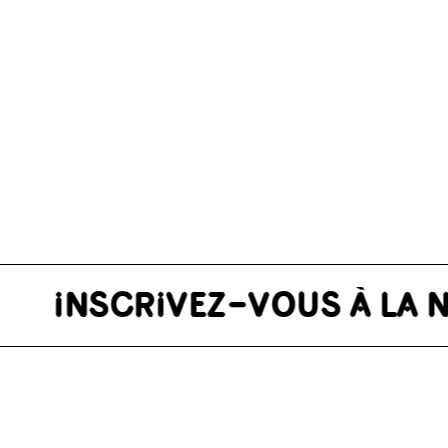
)
enêtre)