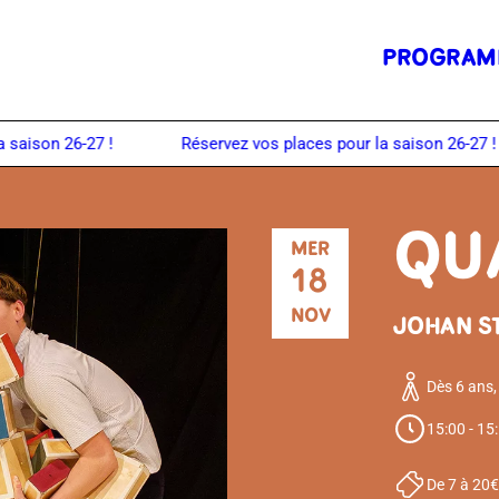
PROGRAM
QU
MER
18
NOV
JOHAN S
Dès 6 ans,
15:00 - 15
De 7 à 20€