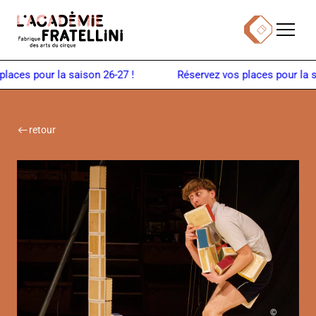
Panneau de gestion des cookies
Menu
Billetterie
Retour à la page d'accueil
ces pour la saison 26-27 !
retour
©