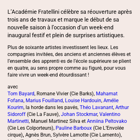
L’Académie Fratellini célèbre sa réouverture après
trois ans de travaux et marque le début de sa
nouvelle saison à l’occasion d’un week-end
inaugural festif et plein de surprises artistiques.
Plus de soixante artistes investissent les lieux. Les
compagnies invitées, des anciens et anciennes élèves et
l’ensemble des apprenti·es de l’école supérieure se plient
en quatre, au sens propre comme au figuré, pour vous
faire vivre un week-end étourdissant !
avec
Tom Bayard
, Romane Vivier (Cie Barks),
Mahamat
Fofana
,
Marius Fouilland
,
Louise Hardouin
,
Amélie
Kourim
, la horde dans les pavés,
Théo Lavanant
,
Arthur
Sidoroff
(Cie La Fauve),
Johan Stockmar
,
Valentino
Martinetti
, Manuel Martinez Silva et
Anniina Peltovako
(Cie Les Colporteurs),
Pauline Barboux
(Cie L’Envolée
cirque)
,
Agnès Brun, Sylvère Lamotte (Cie Lamento),