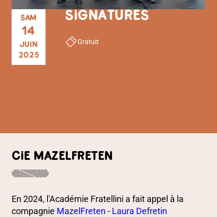
SIGNATURES
SAM
14
Gratuit
JUIN
2025
PRÉSENTATION
CIE MAZELFRETEN
En 2024, l'Académie Fratellini a fait appel à la
compagnie
MazelFreten
-
Laura Defretin