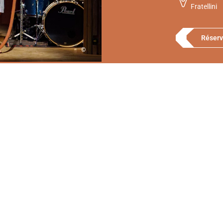
Fratellini
Réserv
©