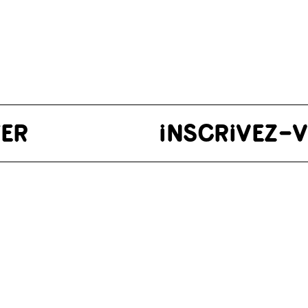
)
enêtre)