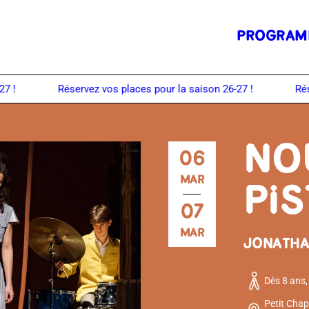
PROGRAM
NO
06
MAR
PIS
07
MAR
JONATHA
Dès 8 ans,
Petit Chap