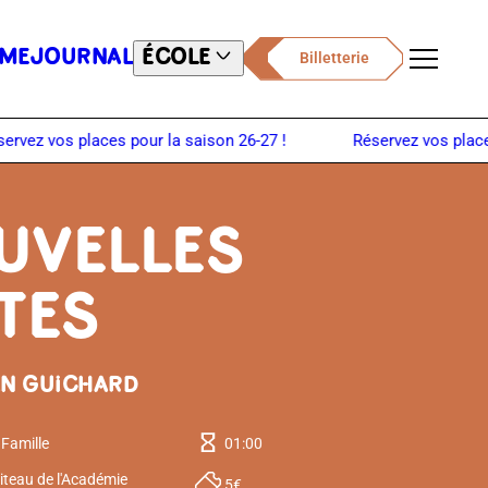
ME
JOURNAL
ÉCOLE
Billetterie
Menu
UVELLES
TES
N GUICHARD
 Famille
01:00
iteau de l'Académie
5€