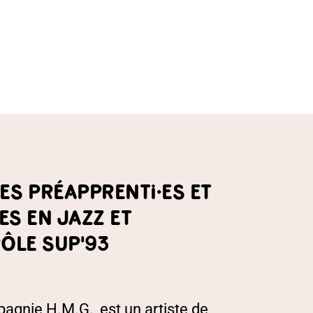
S PRÉAPPRENTI·ES ET
ES EN JAZZ ET
ÔLE SUP'93
agnie H.M.G., est un artiste de