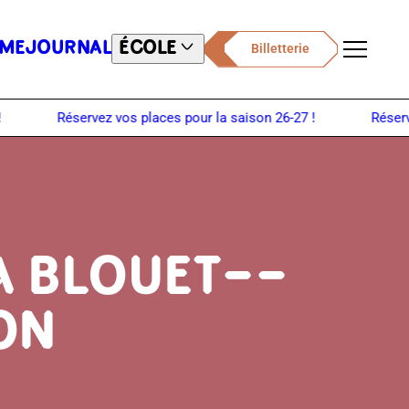
ME
JOURNAL
ÉCOLE
Billetterie
Menu
A BLOUET--
ON