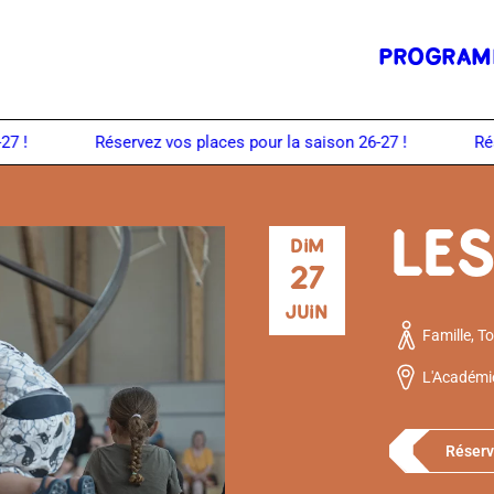
PROGRAM
LE
DIM
27
JUIN
Famille, To
L'Académie
Réserv