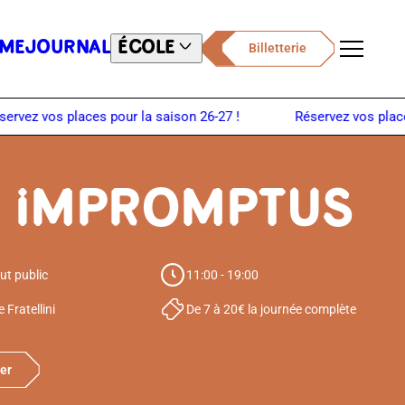
ME
JOURNAL
ÉCOLE
Billetterie
Menu
S IMPROMPTUS
ut public
11:00 - 19:00
 Fratellini
De 7 à 20€ la journée complète
er