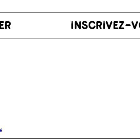
)
enêtre)
té