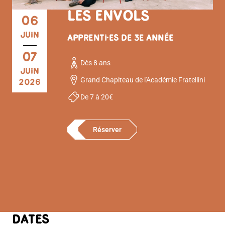
LES ENVOLS
06
JUIN
APPRENTI·ES DE 3E ANNÉE
07
Dès 8 ans
JUIN
Grand Chapiteau de l'Académie Fratellini
2026
De 7 à 20€
Réserver
DATES