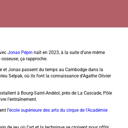
vec
Jonas Pépin
naît en 2023, à la suite d’une même
ée osseuse, ça rapproche.
ne et Jonas passent du temps au Cambodge dans la
leu Selpak, où ils font la connaissance d'Agathe Olivier
’installent à Bourg-Saint-Andéol, près de La Cascade, Pôle
vre l’entraînement.
nt l’
école supérieure des arts du cirque de l'Académie
in de jeu où l’art et la technique se croisent pour offrir