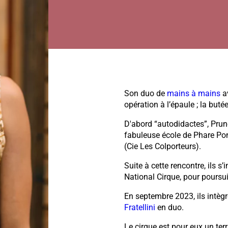
Son duo de
mains à mains
a
opération à l’épaule ; la but
D'abord “autodidactes”, Pru
fabuleuse école de Phare Pon
(Cie Les Colporteurs).
Suite à cette rencontre, ils s
National Cirque, pour poursui
En septembre 2023, ils intègre
Fratellini
en duo.
Le cirque est pour eux un terra